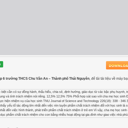
e
ớp 6 trường THCS Chu Văn An – Thành phố Thái Nguyên
, để tải tài liệu về máy b
 biệt cần có sự đồng hành, thấu hiểu, chia sẻ, định hướng, giáo dục từ các bậc phụ huynh, t
hung và tính trách nhiệm nói riêng. 12,5% 12,5% 75% Phối hợp sát sao với cha mẹ học sinh 
hực hiện nhiệm vụ của học sinh TNU Journal of Science and Technology 226(18): 338 - 346 3
hấy yếu tố tác động lớn nhất đến việc rèn luyện phẩm chất trách nhiệm đối với học sinh là 
hất đến việc hình thành, phát triển phẩm chất trách nhiệm ở trẻ em Vì vậy, cha mẹ học sinh 
o dục phẩm chất trách nhiệm cho con bằng nhiều hoạt động tại gia đình như giao việc nhà phù
hát huy tinh thần trách nhiệm (Hình 8); giữ liên lạc thường xuyên, liên tục cập nhập tình hì
ng xã hội, Zalo, Facebook, Chỉ có 51,8% cha mẹ học sinh cho rằng giữa nhà trường và gia đ