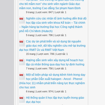
cho trẻ mầm non” cho sinh viên ngành Giáo dục
mầm non, trường Cao đẳng Sư phạm Nam Định
9 trang | Lượt xem: 847 | Lượt tải: 1
Nghiên cứu các nhân tố ảnh hưởng đến thái độ
học tập của sinh viên khoa Kế toán – Tài chính
– Ngân hàng tại trường Đại học Công nghệ thành
phố Hồ Chí Minh (Hutech)
5 trang | Lượt xem: 796 | Lượt tải: 1
Các dự án phát triển và sử dụng tài nguyên
giáo dục mở, dữ liệu nghiên cứu mở tại trường
đại học RMIT Úc và RMIT Việt Nam
15 trang | Lượt xem: 706 | Lượt tải: 1
Hƣớng dẫn sinh viên xây dựng kế hoạch học
tập cá nhân thông qua dạy học tự định hướng
7 trang | Lượt xem: 756 | Lượt tải: 1
Một số biện pháp sử dụng kênh hình trong dạy
học phần Dẫn xuất halogen - Ancol - Phenol
(Hóa học 11) nhằm phát triển năng lực thực nghiệm
cho học sinh
6 trang | Lượt xem: 974 | Lượt tải: 1
Hệ thống quản lí học tập trực tuyến trong giáo
dục đại học