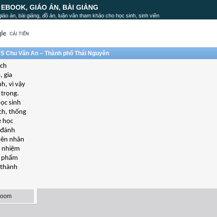
, EBOOK, GIÁO ÁN, BÀI GIẢNG
, giáo án, bài giảng, đồ án, luận văn tham khảo cho học sinh, sinh viên
CS Chu Văn An – Thành phố Thái Nguyên
ách
, gia
h, vì vậy
 trọng.
ọc sinh
ích, thống
ẹ học
 đánh
uyên nhân
h nhiệm
ục phẩm
 thành