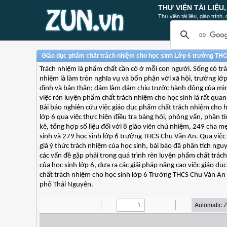
THƯ VIỆN TÀI LIỆU
Thư viện tài liệu, giáo trình
Giáo dục phẩm chất trách nhiệm cho học sinh Lớp 6 trường TH
Trách nhiệm là phẩm chất cần có ở mỗi con người. Sống có tr
nhiệm là làm tròn nghĩa vụ và bổn phận với xã hội, trường lớp
đình và bản thân; dám làm dám chịu trước hành động của mìn
việc rèn luyện phẩm chất trách nhiệm cho học sinh là rất quan
Bài báo nghiên cứu việc giáo dục phẩm chất trách nhiệm cho h
lớp 6 qua việc thực hiện điều tra bảng hỏi, phỏng vấn, phân t
kê, tổng hợp số liệu đối với 8 giáo viên chủ nhiệm, 249 cha m
sinh và 279 học sinh lớp 6 trường THCS Chu Văn An. Qua việc
giá ý thức trách nhiệm của học sinh, bài báo đã phân tích ng
các vấn đề gặp phải trong quá trình rèn luyện phẩm chất trác
của học sinh lớp 6, đưa ra các giải pháp nâng cao việc giáo d
chất trách nhiệm cho học sinh lớp 6 Trường THCS Chu Văn An
phố Thái Nguyên.