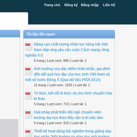
Trang chủ
Đăng ký
Đăng nhập
Liên hệ
Tài liệu liên quan
Nâng cao chất lượng nhân lực hàng hải Việt
Nam đáp ứng yêu cầu cuộc Cách mạng công
nghiệp 4.0
6 trang | Lượt xem: 805 | Lượt tải: 2
Ảnh hưởng của đặc điểm nhân khẩu, gia đình
đến kết quả học tập của học sinh Việt Nam và
một số nước Đông Á (Qua dữ liệu PISA 2015)
11 trang | Lượt xem: 1525 | Lượt tải: 1
Tri thức, kết nối tri thức và chu trình chuyển hóa
tri thức
5 trang | Lượt xem: 715 | Lượt tải: 1
Giải pháp phát triển đội ngũ chuyên viên
trường đại học theo tiếp cận vị trí việc làm
5 trang | Lượt xem: 915 | Lượt tải: 1
Thiết kế hoạt động trải nghiệm trong giảng dạy
học phần “Môi trường và giáo dục môi trường