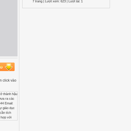
7 trang | Lượt xem: 623 | Lượt tải: 1
ạn click vào
rở thành hậu
Đưa ra các
44 Email:
sự giáo dục
cần tích
 hợp với
nh học tập
ình có sự