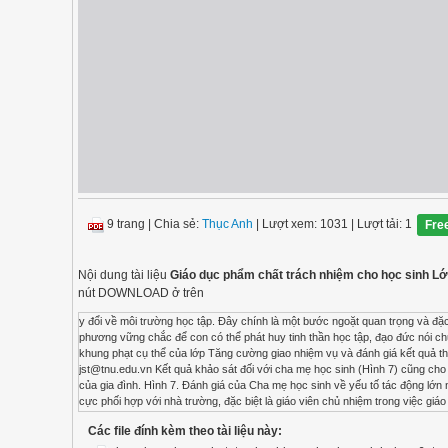
9 trang
|
Chia sẻ:
Thục Anh
| Lượt xem: 1031
| Lượt tải: 1
Fre
Nội dung tài liệu
Giáo dục phẩm chất trách nhiệm cho học sinh L
nút DOWNLOAD ở trên
y đổi về môi trường học tập. Đây chính là một bước ngoặt quan trọng và đặc
phương vững chắc để con có thể phát huy tinh thần học tập, đạo đức nói c
khung phạt cụ thể của lớp Tăng cường giao nhiệm vụ và đánh giá kết quả t
jst@tnu.edu.vn
Kết quả khảo sát đối với cha mẹ học sinh (Hình 7) cũng cho t
của gia đình. Hình 7. Đánh giá của Cha mẹ học sinh về yếu tố tác động lớn n
cực phối hợp với nhà trường, đặc biệt là giáo viên chủ nhiệm trong việc giá
sức lực của con, tránh việc nuông chiều con quá mức, tạo điều kiện cho con p
Các file đính kèm theo tài liệu này:
và rèn luyện của con em với giáo viên qua nhiều hình thức như sử dụng mạ