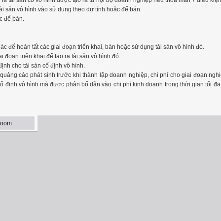
n là tài sản cố vô hình được tạo ra từ nội bộ doanh nghiệp nếu thoả mãn 7 điều kiện
ài sản vô hình vào sử dụng theo dự tính hoặc để bán.
c để bán.
ác để hoàn tất các giai đoạn triển khai, bán hoặc sử dụng tài sản vô hình đó.
 đoạn triển khai để tạo ra tài sản vô hình đó.
định cho tài sản cố định vô hình.
 quảng cáo phát sinh trước khi thành lập doanh nghiệp, chi phí cho giai đoạn nghi
 cố định vô hình mà được phân bổ dần vào chi phí kinh doanh trong thời gian tối đ