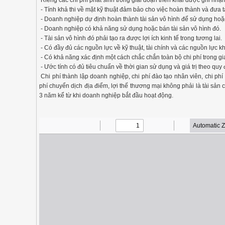
Riêng các chi phí phát sinh trong giai đoạn triển khai được ghi nhậ
- Tính khả thi về mặt kỹ thuật đảm bảo cho việc hoàn thành và đưa t
- Doanh nghiệp dự định hoàn thành tài sản vô hình để sử dụng hoặ
- Doanh nghiệp có khả năng sử dụng hoặc bán tài sản vô hình đó.
- Tài sản vô hình đó phải tạo ra được lợi ích kinh tế trong tương lai.
- Có đầy đủ các nguồn lực về kỹ thuật, tài chính và các nguồn lực kh
- Có khả năng xác định một cách chắc chắn toàn bộ chi phí trong giai
- Ước tính có đủ tiêu chuẩn về thời gian sử dụng và giá trị theo quy 
Chi phí thành lập doanh nghiệp, chi phí đào tạo nhân viên, chi phí
phí chuyển dịch địa điểm, lợi thế thương mại không phải là tài sản
3 năm kể từ khi doanh nghiệp bắt đầu hoạt động.