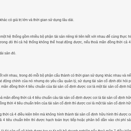
hác có giá trị lớn và thời gian sử dụng lâu dài.
à một hệ thống gồm nhiều bộ phận tài sản riêng lẻ liên kết với nhau để cùng thực h
rong đó thì cả hệ thống không thể hoạt động được, nếu thoả mãn đồng thời cả 4
tài sản đó.
ết với nhau, trong đó mỗi bộ phận cấu thành có thời gian sử dụng khác nhau và nế
động chính của nó nhưng do yêu cầu quản lý, sử dụng tài sản cố định đòi hỏi p
 mãn đồng thời 4 tiêu chuẩn của tài sản cố định được coi là một tài sản cố định h
ả mãn đồng thời cả 4 tiêu chuẩn cảu tài sản cố định được coi là tài sản cố định hữ
 thời 4 tiêu chuẩn trên của tài sản cố định thì được coi là một tài sản cố định hữ
hời cả 4 điều kiện trên mà không hình thành tài sản cố định hữu hình thì được coi
 4 tiêu chuẩn trên thì được hạch toán trực tiếp hoặc phân bổ dần vào chi phí sả