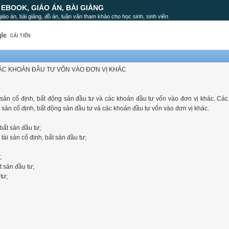
, EBOOK, GIÁO ÁN, BÀI GIẢNG
, giáo án, bài giảng, đồ án, luận văn tham khảo cho học sinh, sinh viên
 CÁC KHOẢN ĐẦU TƯ VỐN VÀO ĐƠN VỊ KHÁC
 sản cố định, bất động sản đầu tư và các khoản đầu tư vốn vào đơn vị khác. Các
ài sản cố định, bất động sản đầu tư và các khoản đầu tư vốn vào đơn vị khác.
bất sản đầu tư;
ài sản cố định, bất sản đầu tư;
;
t sản đầu tư;
tư;