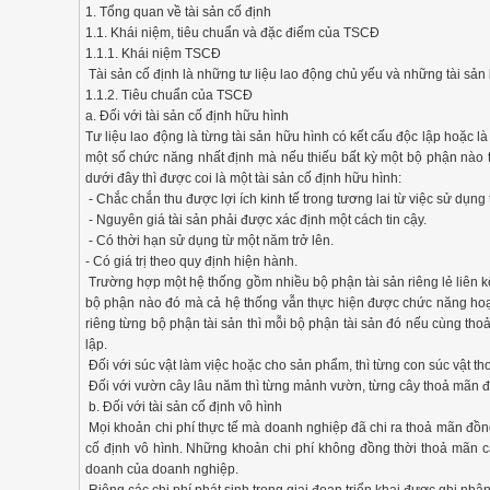
1. Tổng quan về tài sản cố định
1.1. Khái niệm, tiêu chuẩn và đặc điểm của TSCĐ
1.1.1. Khái niệm TSCĐ
Tài sản cố định là những tư liệu lao động chủ yếu và những tài sản k
1.1.2. Tiêu chuẩn của TSCĐ
a. Đối với tài sản cố định hữu hình
Tư liệu lao động là từng tài sản hữu hình có kết cấu độc lập hoặc l
một số chức năng nhất định mà nếu thiếu bất kỳ một bộ phận nào t
dưới đây thì được coi là một tài sản cố định hữu hình:
- Chắc chắn thu được lợi ích kinh tế trong tương lai từ việc sử dụng 
- Nguyên giá tài sản phải được xác định một cách tin cậy.
- Có thời hạn sử dụng từ một năm trở lên.
- Có giá trị theo quy định hiện hành.
Trường hợp một hệ thống gồm nhiều bộ phận tài sản riêng lẻ liên k
bộ phận nào đó mà cả hệ thống vẫn thực hiện được chức năng hoạt 
riêng từng bộ phận tài sản thì mỗi bộ phận tài sản đó nếu cùng thoả
lập.
Đối với súc vật làm việc hoặc cho sản phẩm, thì từng con súc vật tho
Đối với vườn cây lâu năm thì từng mảnh vườn, từng cây thoả mãn đồng
b. Đối với tài sản cố định vô hình
Mọi khoản chi phí thực tế mà doanh nghiệp đã chi ra thoả mãn đồng t
cố định vô hình. Những khoản chi phí không đồng thời thoả mãn cả
doanh của doanh nghiệp.