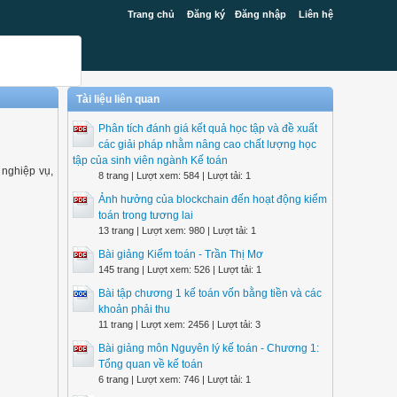
Trang chủ
Đăng ký
Đăng nhập
Liên hệ
Tài liệu liên quan
Phân tích đánh giá kết quả học tập và đề xuất
các giải pháp nhằm nâng cao chất lượng học
tập của sinh viên ngành Kế toán
 nghiệp vụ,
8 trang | Lượt xem: 584 | Lượt tải: 1
Ảnh hưởng của blockchain đến hoạt động kiểm
toán trong tương lai
13 trang | Lượt xem: 980 | Lượt tải: 1
Bài giảng Kiểm toán - Trần Thị Mơ
145 trang | Lượt xem: 526 | Lượt tải: 1
Bài tập chương 1 kế toán vốn bằng tiền và các
khoản phải thu
11 trang | Lượt xem: 2456 | Lượt tải: 3
Bài giảng môn Nguyên lý kế toán - Chương 1:
Tổng quan về kế toán
6 trang | Lượt xem: 746 | Lượt tải: 1