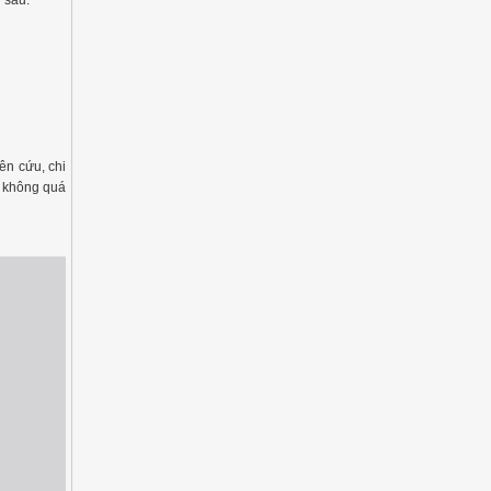
 sau:
ên cứu, chi
a không quá