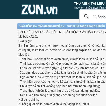
THƯ VIỆN TÀI LIỆU
Thư viện tài liệu, giáo trình
Giáo trình Kế toán doanh nghiệp 2 - Nghề: Kế toán doanh nghiệp
BÀI 1: KẾ TOÁN TÀI SẢN CỐ ĐỊNH, BẤT ĐỘNG SẢN ĐẦU TƯ VÀ
Mã bài: KT2.01
Giới thiệu:
Bài 1 nhằm trang bị cho người học những kiến thức về kế toán tài
chứng từ, sổ kế toán chi tiết và sổ kế toán tổng hợp liên quan đến t
Mục tiêu:
- Trình bày được khái niệm và nhiệm vụ của kế toán tài sản cố định, 
- Trình bày được nguyên tắc và phương pháp hạch toán của kế toán t
- Phân loại và tính được nguyên giá tài sản cố định, bất sản đầu tư;
- Xác định được các chứng từ kế toán tài sản cố định, bất sản đầu tư
- Lập và phân loại được chứng từ kế toán kế toán tài sản cố định, bấ
- Thực hiện được các nghiệp vụ kế toán tài sản cố định, bất sản đầu 
- Ghi được sổ chi tiết và tổng hợp theo bài thực hành ứng dụng;
- Trung thực nghiêm túc, tuân thủ chế độ kế toán doanh nghiệp;
- Rèn luyện khả năng tư duy nhạy bén trong quá trình học tập.
Nội dung chính:
A. Tổng quan về tài sản cố định và bất động sản đầu tư