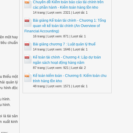
Chuyên đề Kiểm toán báo cáo tài chính trên
các phần hành - Kiểm toán hàng tồn kho
14 trang | Lượt xem: 2321 | Lượt tải: 1
Bài giảng Kế toán tài chính - Chương 1: Tổng
quan về kế toán tài chính (An Overview of
Financial Accounting)
16 trang | Lượt xem: 871 | Lượt tải: 1
iện một hay
 tiêu chuẩn
Bài giảng chương 7 : Luật quản lý thuế
14 trang | Lượt xem: 1646 | Lượt tải: 1
Kế toán tài chính - Chương 4: Lập dự toán
ngân sách hoạt động hàng năm
87 trang | Lượt xem: 921 | Lượt tải: 2
Kế toán kiểm toán - Chương 6: Kiểm toán chu
u thiếu một
trình hàng tồn kho
hải quản lý
48 trang | Lượt xem: 1571 | Lượt tải: 1
ữu hình độc
u hình.
u hình.
 là tài sản
n xuất kinh