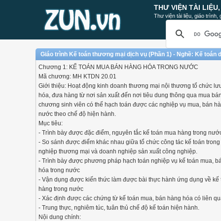
THƯ VIỆN TÀI LIỆU
Thư viện tài liệu, giáo trình
Giáo trình Kế toán thương mại dịch vụ (Phần 1) - Nghề: Kế toán
Chương 1: KẾ TOÁN MUA BÁN HÀNG HÓA TRONG NƯỚC
Mã chương: MH KTDN 20.01
Giới thiệu: Hoạt động kinh doanh thương mại nội thương tổ chức lư
hóa, đưa hàng từ nơi sản xuất đến nơi tiêu dung thông qua mua bá
chương sinh viên có thể hạch toán được các nghiệp vụ mua, bán hà
nước theo chế độ hiện hành.
Mục tiêu:
- Trình bày được đặc điểm, nguyên tắc kế toán mua hàng trong nướ
- So sánh được điểm khác nhau giữa tổ chức công tác kế toán tron
nghiệp thương mại và doanh nghiệp sản xuất công nghiệp.
- Trình bày được phương pháp hạch toán nghiệp vụ kế toán mua, b
hóa trong nước
- Vận dụng được kiến thức làm được bài thực hành ứng dụng về kế
hàng trong nước
- Xác định được các chứng từ kế toán mua, bán hàng hóa có liên qu
- Trung thực, nghiêm túc, tuân thủ chế độ kế toán hiện hành.
Nội dung chính: