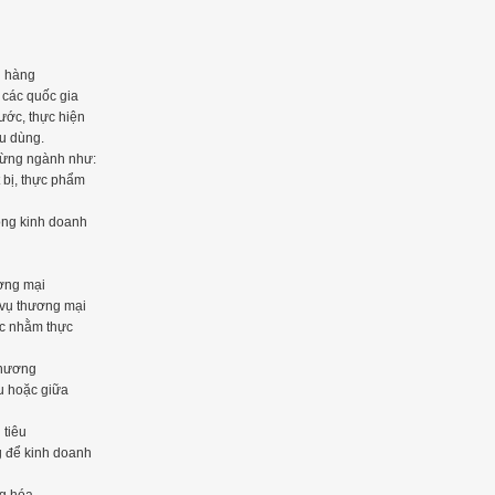
i hàng
 các quốc gia
ước, thực hiện
êu dùng.
 từng ngành như:
t bị, thực phẩm
động kinh doanh
ương mại
 vụ thương mại
ặc nhằm thực
thương
u hoặc giữa
 tiêu
g để kinh doanh