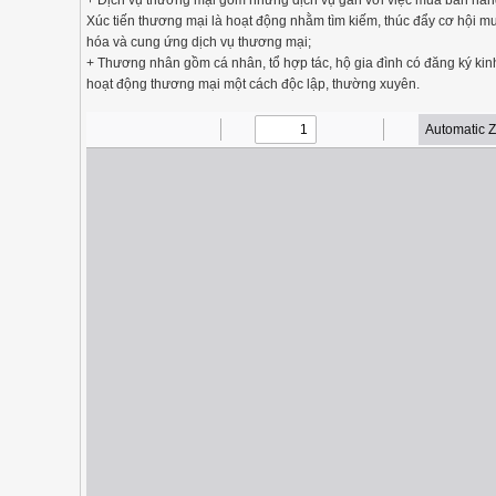
+ Dịch vụ thương mại gồm những dịch vụ gắn với việc mua bán hà
Xúc tiến thương mại là hoạt động nhằm tìm kiếm, thúc đẩy cơ hội 
hóa và cung ứng dịch vụ thương mại;
+ Thương nhân gồm cá nhân, tổ hợp tác, hộ gia đình có đăng ký ki
hoạt động thương mại một cách độc lập, thường xuyên.