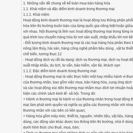
1. Những vấn đề chung về kế toán mua bán hàng hóa
1.1. Khái niệm và đặc điểm kinh doanh trong thương mại
1.1.1. Khái niệm
Hoạt động kinh doanh thương mại là hoạt động lưu thông phân phố
hóa trên thị trường buôn bán của từng quốc gia riêng biệt hoặc giữa
với nhau. Nội thương là lĩnh vực hoạt động thương mại trong từng n
quá trình lưu chuyển hàng hóa từ nơi sản xuất, nhập khẩu tới nơi ti
- Đối tượng kinh doanh thương mại là các loại hàng hóa phân theo
nông lâm thủy, hải sản, hàng công nghệ phẩm tiêu dùng , vật tư thiế
chế biến, lương thực.12
- Hoạt động dịch vụ rất đa dạng: dịch vụ thương mại, dịch vụ hoạt 
xuất nhập khẩu, du lịch, tư vấn, bảo hiểm, vận tải, khách sạn
1.1.2. Đặc điểm kinh doanh trong thương mại:
- Hoạt động thương mại là việc thực hiện một hay nhiều hành vi th
của thương nhân, bao gồm việc mua, bán hàng hóa, cung ứng dịch
và các hoạt động xúc tiến thương mại nhằm mục đích lợi nhuận ho
hiện các chính sách kinh tế- xã hội. Trong đó:
+ Hành vi thương mại là hành vi của thương nhân trong hoạt động 
mại làm phát sinh quyền và nghĩa vụ giữa các thương nhân với nha
thương nhân với các bên có liên quan;
+ Hàng hóa gồm máy móc, thiết bị, nguyên, nhiên liệu, vật liệu, hàng
dùng, các động sản khác được lưu thông trên thị trường, nhà ở dùn
dưới hình thức cho thuê, mua, bán;