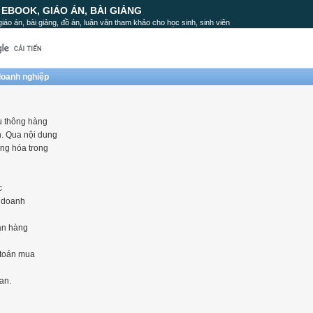
, EBOOK, GIÁO ÁN, BÀI GIẢNG
, giáo án, bài giảng, đồ án, luận văn tham khảo cho học sinh, sinh viên
 doanh nghiệp
u thông hàng
n. Qua nội dung
ng hóa trong
c
g doanh
án hàng
 toán mua
an.