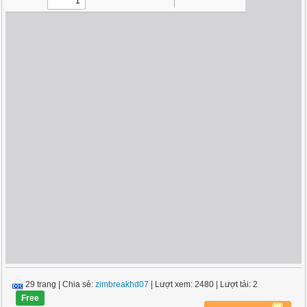
29 trang
|
Chia sẻ:
zimbreakhd07
| Lượt xem: 2480
| Lượt tải: 2
Free