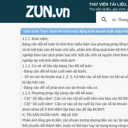
THƯ VIỆN TÀI LIỆU
Thư viện tài liệu, giáo trình
Giáo trình Thực hành kế toán hoạt động kinh doanh xuất nhập kh
1.1.1. Khái niệm:
Bảng cân đối kế toán là hình thức biểu hiện của phương pháp tổng 
và là một báo cáo kế toán chủ yếu, phản ánh tổng quát toàn bộ tình 
nghiệp theo hai cách phân loại vốn: Kết cấu vốn và nguồn hình thà
nghiệp tại một thời điểm nhất định.
1.1.2. Cơ sở số liệu lập bảng cân đối kế toán:
- Bảng cân đối kế toán cuối niên độ trước.
- Số dư các tài khoản loại 1, 2, 3, 4,0 trên các sổ kế toán chi tiết và 
kỳ lập báo cáo.
- Bảng cân đối số phát sinh các tài khoản nếu có.
1.1.3. Phương pháp lập bảng cân đối kế toán:
- Cột " Số đầu năm": Căn cứ vào cột số cuối năm của báo cáo BCĐKT
- Cột " Số cuối năm": Căn cứ vào số dư cuối kỳ của các sổ tài khoản
được khóa sổ ở thời điểm lập báo cáo để lập BCĐKT.
A: TÀI SẢN NGẮN HẠN - Mã số 100
Phản ánh tổng giá trị tiền, các khoản tương đương tiền và các tài s
thể chuyển đổi thành tiền, hoặc có thể bán hay sử dụng trong vòng