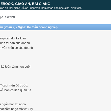
, EBOOK, GIÁO ÁN, BÀI GIẢNG
, giáo án, bài giảng, đồ án, luận văn tham khảo cho học sinh, sinh viên
ẩu (Phần 2) - Nghề: Kế toán doanh nghiệp
hợp cân đối kế toán
hình tài sản của doanh
nh vốn hiện có của doanh
sổ kế toán tổng hợp cuối
 cuối niên độ trước.
 kế toán có liên quan đã
ản ngắn hạn khác cỏ
 một năm hoặc một chu kỳ