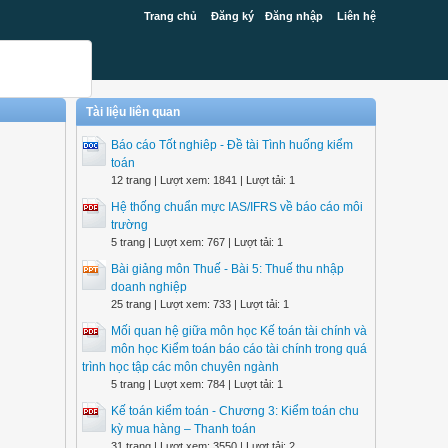
Trang chủ
Đăng ký
Đăng nhập
Liên hệ
Tài liệu liên quan
Báo cáo Tốt nghiêp - Đề tài Tình huống kiểm
toán
12 trang | Lượt xem: 1841 | Lượt tải: 1
Hệ thống chuẩn mực IAS/IFRS về báo cáo môi
trường
5 trang | Lượt xem: 767 | Lượt tải: 1
Bài giảng môn Thuế - Bài 5: Thuế thu nhập
doanh nghiệp
25 trang | Lượt xem: 733 | Lượt tải: 1
Mối quan hệ giữa môn học Kế toán tài chính và
môn học Kiểm toán báo cáo tài chính trong quá
trình học tập các môn chuyên ngành
5 trang | Lượt xem: 784 | Lượt tải: 1
Kế toán kiểm toán - Chương 3: Kiểm toán chu
kỳ mua hàng – Thanh toán
31 trang | Lượt xem: 3550 | Lượt tải: 2