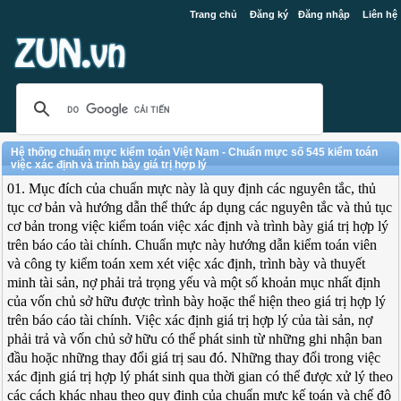
Trang chủ
Đăng ký
Đăng nhập
Liên hệ
Hệ thống chuẩn mực kiểm toán Việt Nam - Chuẩn mực số 545 kiểm toán
việc xác định và trình bày giá trị hợp lý
01. Mục đích của chuẩn mực này là quy định các nguyên tắc, thủ
tục cơ bản và hướng dẫn thể thức áp dụng các nguyên tắc và thủ tục
cơ bản trong việc kiểm toán việc xác định và trình bày giá trị hợp lý
trên báo cáo tài chính. Chuẩn mực này hướng dẫn kiểm toán viên
và công ty kiểm toán xem xét việc xác định, trình bày và thuyết
minh tài sản, nợ phải trả trọng yếu và một số khoản mục nhất định
của vốn chủ sở hữu được trình bày hoặc thể hiện theo giá trị hợp lý
trên báo cáo tài chính. Việc xác định giá trị hợp lý của tài sản, nợ
phải trả và vốn chủ sở hữu có thể phát sinh từ những ghi nhận ban
đầu hoặc những thay đổi giá trị sau đó. Những thay đổi trong việc
xác định giá trị hợp lý phát sinh qua thời gian có thể được xử lý theo
các cách khác nhau theo quy định của chuẩn mực kế toán và chế độ