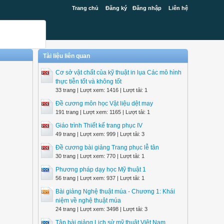
Trang chủ
Đăng ký
Đăng nhập
Liên hệ
Tài liệu liên quan
Cơ sở vật chất của kỹ thuật in lụa Các mô hình
thực tiễn tốt và không tốt
33 trang | Lượt xem: 1416 | Lượt tải: 1
Đề cương môn học Vật liệu dệt may
191 trang | Lượt xem: 1165 | Lượt tải: 1
Giáo trình Thiết kế trang phục IV
49 trang | Lượt xem: 999 | Lượt tải: 3
Đề cương bài giảng Trang phục lễ tân
30 trang | Lượt xem: 770 | Lượt tải: 1
Phương pháp dạy học Mỹ thuật 1
56 trang | Lượt xem: 937 | Lượt tải: 1
Bài giảng Nghệ thuật múa - Chương 1: Khái
niệm về nghệ thuật múa
24 trang | Lượt xem: 3498 | Lượt tải: 3
Tập bài giảng Lịch sử mỹ thuật Việt Nam