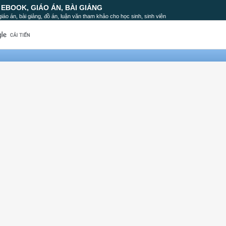
, EBOOK, GIÁO ÁN, BÀI GIẢNG
, giáo án, bài giảng, đồ án, luận văn tham khảo cho học sinh, sinh viên