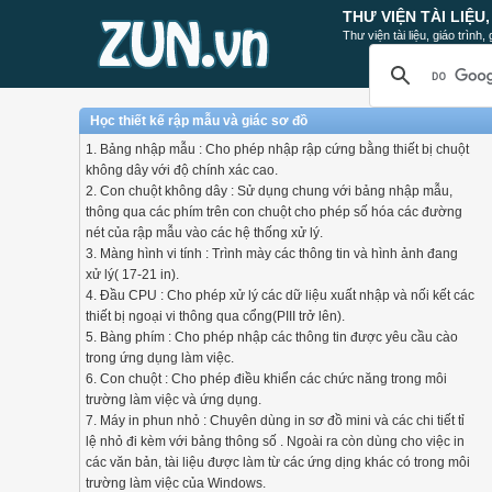
THƯ VIỆN TÀI LIỆU
Thư viện tài liệu, giáo trình
Học thiết kế rập mẫu và giác sơ đồ
1. Bảng nhập mẫu : Cho phép nhập rập cứng bằng thiết bị chuột
không dây với độ chính xác cao.
2. Con chuột không dây : Sử dụng chung với bảng nhập mẫu,
thông qua các phím trên con chuột cho phép số hóa các đường
nét của rập mẫu vào các hệ thống xử lý.
3. Màng hình vi tính : Trình mày các thông tin và hình ảnh đang
xử lý( 17-21 in).
4. Đầu CPU : Cho phép xử lý các dữ liệu xuất nhập và nối kết các
thiết bị ngoại vi thông qua cổng(PIII trở lên).
5. Bàng phím : Cho phép nhập các thông tin được yêu cầu cào
trong ứng dụng làm việc.
6. Con chuột : Cho phép điều khiển các chức năng trong môi
trường làm việc và ứng dụng.
7. Máy in phun nhỏ : Chuyên dùng in sơ đồ mini và các chi tiết tỉ
lệ nhỏ đi kèm với bảng thông số . Ngoài ra còn dùng cho việc in
các văn bản, tài liệu được làm từ các ứng dịng khác có trong môi
trường làm việc của Windows.