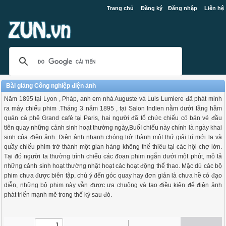
Trang chủ
Đăng ký
Đăng nhập
Liên hệ
Bài giảng Công nghiệp điện ảnh
Năm 1895 tại Lyon , Pháp, anh em nhà Auguste và Luis Lumiere đã phát minh
ra máy chiếu phim .Tháng 3 năm 1895 , tại Salon Indien nằm dưới tầng hầm
quán cà phê Grand café tại Paris, hai người đã tổ chức chiếu có bán vé đầu
tiên quay những cảnh sinh hoạt thường ngày,BuổI chiếu này chính là ngày khai
sinh của điện ảnh. Điện ảnh nhanh chóng trở thành một thứ giải trí mới lạ và
quầy chiếu phim trở thành một gian hàng không thể thiêu tại các hội chợ lớn.
Tại đó người ta thường trình chiếu các đoạn phim ngắn dưới một phút, mô tả
những cảnh sinh hoạt thường nhật hoạt các hoạt động thể thao. Mặc dù các bộ
phim chưa được biên tập, chú ý đến góc quay hay đơn giản là chưa hề có đạo
diễn, những bộ phim này vẫn được ưa chuộng và tạo điều kiện để điện ảnh
phát triển mạnh mẽ trong thế kỷ sau đó.