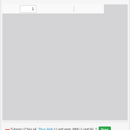
5 trang
|
Chia sẻ:
Thục Anh
| Lượt xem: 889
| Lượt tải: 1
Free