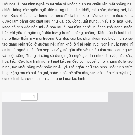
Hội họa là loại hình nghệ thuật diễn tả không gian ba chiều lên mặt phẳng hai
chiều bằng các ngôn ngữ đặc trưng như hình khối, màu sắc, đường nét, bố
cục. Điêu khắc lại có tiếng nói riêng đó là hình khối. Một tác phẩm điêu khắc
được làm bằng các chất liệu như đá, gỗ, đồng, đất nung, . Nếu Hội họa, điêu
khắc có tình độc bản thì đồ họa lại là loại hình nghệ thuật có khả năng nhân
bản với yếu tố ngôn ngữ đặc trưng là nét, mảng, chấm, . Kiến trúc là loại hình
nghệ thuật thẩm mỹ môi trường. Cái đẹp của tác phẩm kiến trúc biểu hiện ở sự
tạo dáng kiến trúc, ở đường nét, hình khối ở tỉ lệ kiến trúc. Nghệ thuật trang trí
chính là nghệ thuật làm đẹp. Vì vậy, nó gắn liền với nhiều lĩnh vực: con người
và cuộc sống. Trang trí cũng sử dụng ngôn ngữ tạo hình như hình vẽ, màu sắc,
họa tiết, . Các loại hình nghệ thuật kể trên đều có một tiếng nói chung đó là tạo
hình, tạo khối bằng một hoặc nhiều yếu tố ngôn ngữ tạo hình. Một hình thức
hoạt động mà có hai tên gọi, hoặc ta có thể hiểu rằng sự phát triển của mỹ thuật
cũng chính là sự phát triển của nghệ thuật tạo hình.