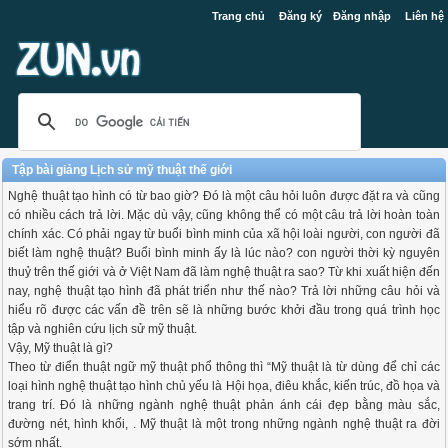
Trang chủ
Đăng ký
Đăng nhập
Liên hệ
Tập bài giảng Lịch sử mỹ thuật thế giới
Nghệ thuật tạo hình có từ bao giờ? Đó là một câu hỏi luôn được đặt ra và cũng
có nhiều cách trả lời. Mặc dù vậy, cũng không thể có một câu trả lời hoàn toàn
chính xác. Có phải ngay từ buổi bình minh của xã hội loài người, con người đã
biết làm nghệ thuật? Buổi bình minh ấy là lúc nào? con người thời kỳ nguyên
thuỷ trên thế giới và ở Việt Nam đã làm nghệ thuật ra sao? Từ khi xuất hiện đến
nay, nghệ thuật tạo hình đã phát triển như thế nào? Trả lời những câu hỏi và
hiểu rõ được các vấn đề trên sẽ là những bước khởi đầu trong quá trình học
tập và nghiên cứu lịch sử mỹ thuật.
Vậy, Mỹ thuật là gì?
Theo từ điển thuật ngữ mỹ thuật phổ thông thì “Mỹ thuật là từ dùng để chỉ các
loại hình nghệ thuật tạo hình chủ yếu là Hội họa, điêu khắc, kiến trúc, đồ họa và
trang trí. Đó là những ngành nghệ thuật phản ánh cái đẹp bằng màu sắc,
đường nét, hình khối, . Mỹ thuật là một trong những ngành nghệ thuật ra đời
sớm nhất.