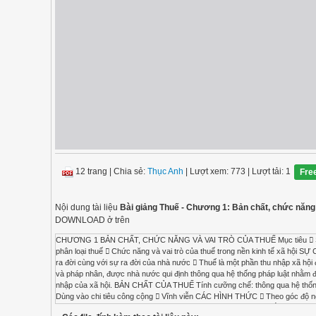
12 trang
|
Chia sẻ:
Thục Anh
| Lượt xem: 773
| Lượt tải: 1
Fre
Nội dung tài liệu
Bài giảng Thuế - Chương 1: Bản chất, chức năng
DOWNLOAD ở trên
CHƯƠNG 1 BẢN CHẤT, CHỨC NĂNG VÀ VAI TRÒ CỦA THUẾ Mục tiêu  Sau khi
phân loại thuế  Chức năng và vai trò của thuế trong nền kinh tế xã h
ra đời cùng với sự ra đời của nhà nước  Thuế là một phần thu nhập xã h
và pháp nhân, được nhà nước qui định thông qua hệ thống pháp luật nhằm 
nhập của xã hội. BẢN CHẤT CỦA THUẾ Tính cưỡng chế: thông qua hệ thố
Dùng vào chi tiêu công cộng  Vĩnh viễn CÁC HÌNH THỨC  Theo góc độ người 
phân cấp: thuế trung ương và thuế địa phương  Theo nguyên tắc sử