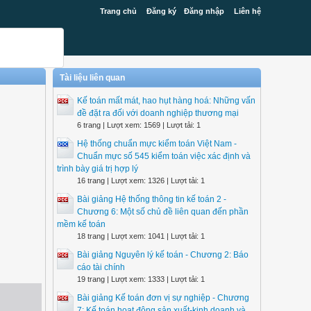
Trang chủ
Đăng ký
Đăng nhập
Liên hệ
Tài liệu liên quan
Kế toán mất mát, hao hụt hàng hoá: Những vấn
đề đặt ra đối với doanh nghiệp thương mại
6 trang | Lượt xem: 1569 | Lượt tải: 1
Hệ thống chuẩn mực kiểm toán Việt Nam -
Chuẩn mực số 545 kiểm toán việc xác định và
trình bày giá trị hợp lý
16 trang | Lượt xem: 1326 | Lượt tải: 1
Bài giảng Hệ thống thông tin kế toán 2 -
Chương 6: Một số chủ đề liên quan đến phần
mềm kế toán
18 trang | Lượt xem: 1041 | Lượt tải: 1
Bài giảng Nguyên lý kế toán - Chương 2: Báo
cáo tài chính
19 trang | Lượt xem: 1333 | Lượt tải: 1
Bài giảng Kế toán đơn vị sự nghiệp - Chương
7: Kế toán hoạt động sản xuất-kinh doanh và