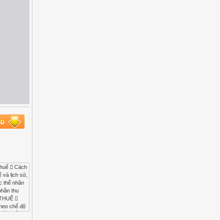
thuế  Cách
và lịch sử,
c thể nhân
phần thu
 THUẾ 
Theo chế độ
I VÀ PHÂN