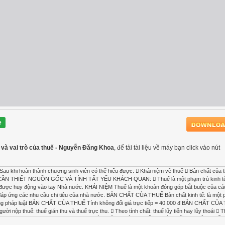
e
 và vai trò của thuế - Nguyễn Đăng Khoa
, để tải tài liệu về máy bạn click vào nút
 hoàn thành chương sinh viên có thể hiểu được:  Khái niệm về thuế  Bản chất của 
ội SỰ CẦN THIẾT NGUỒN GỐC VÀ TÍNH TẤT YẾU KHÁCH QUAN:  Thuế là một phạm trù kinh tế 
ội được huy động vào tay Nhà nước. KHÁI NIỆM Thuế là một khoản đóng góp bắt buộc của cá
đáp ứng các nhu cầu chi tiêu của nhà nước. BẢN CHẤT CỦA THUẾ Bản chất kinh tế: là một 
ng pháp luật BẢN CHẤT CỦA THUẾ Tính không đối giá trực tiếp = 40.000 đ BẢN CHẤT CỦA
nộp thuế: thuế gián thu và thuế trực thu.  Theo tính chất: thuế lũy tiến hay lũy thoái  
 dụng: thuế tổng hợp và thuế chuyên dùng CHỨC NĂNG CỦA THUẾ  CHỨC NĂNG PHÂN PHỐ