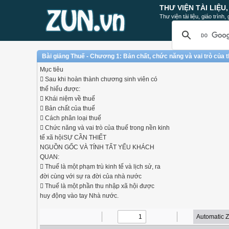
THƯ VIỆN TÀI LIỆU
Thư viện tài liệu, giáo trình
Bài giảng Thuế - Chương 1: Bản chất, chức năng và vai trò của
Mục tiêu
 Sau khi hoàn thành chương sinh viên có
thể hiểu được:
 Khái niệm về thuế
 Bản chất của thuế
 Cách phân loại thuế
 Chức năng và vai trò của thuế trong nền kinh
tế xã hộiSỰ CẦN THIẾT
NGUỒN GỐC VÀ TÍNH TẤT YẾU KHÁCH
QUAN:
 Thuế là một phạm trù kinh tế và lịch sử, ra
đời cùng với sự ra đời của nhà nước
 Thuế là một phần thu nhập xã hội được
huy động vào tay Nhà nước.