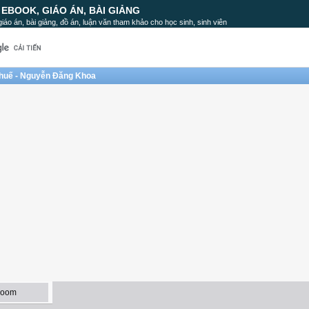
, EBOOK, GIÁO ÁN, BÀI GIẢNG
, giáo án, bài giảng, đồ án, luận văn tham khảo cho học sinh, sinh viên
 thuế - Nguyễn Đăng Khoa