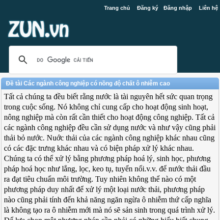
Trang chủ
Đăng ký
Đăng nhập
Liên hệ
Đề tài Các ngành công nghiệp có nồng độ chất ô nhiễm cao
Tất cả chúng ta đều biết rằng nước là tài nguyên hết sức quan trọng
trong cuộc sống. Nó không chỉ cung cấp cho hoạt động sinh hoạt,
nông nghiệp mà còn rất cần thiết cho hoạt động công nghiệp. Tất cả
các ngành công nghiệp đều cần sử dụng nước và như vậy cũng phải
thải bỏ nước. Nuớc thải của các ngành công nghiệp khác nhau cũng
có các đặc trưng khác nhau và có biện pháp xử lý khác nhau.
Chúng ta có thể xử lý bằng phương pháp hoá lý, sinh học, phương
pháp hoá học như lắng, lọc, keo tụ, tuyển nổi.v.v. để nước thải đầu
ra đạt tiêu chuẩn môi trường. Tuy nhiên không thể nào có một
phương pháp duy nhất để xử lý một loại nước thải, phương pháp
nào cũng phải tính đến khả năng ngăn ngừa ô nhiễm thứ cấp nghĩa
là không tạo ra ô nhiễm mới mà nó sẽ sản sinh trong quá trình xử lý.