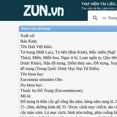
THƯ VIỆN TÀI LIỆU
Thư viện tài liệu, giáo trình
Dược học đỗ trọng
Xuất xứ:
Bản Kinh.
Tên Hán Việt khác:
Tư trọng (Biệt Lục), Tư tiên (Bản Kinh), Mộc miên (Ngô
Thảo), Miên, Miên hoa, Ngọc ti bì, Loạn ngân ty, Qủy ti
Dược Khảo), Hậu đỗ trọng, Diêm thủy sao, Đỗ trọng, Xu
đỗ trọng (Trung Quốc Dược Học Đại Từ Điển).
Tên khoa học:
Eucommia ulmoides Oliv.
Họ khoa học:
Thuộc họ Đỗ Trọng (Eucommiaceae).
Mô tả:
Đỗ trọng là thân cây gỗ sống lâu năm, hàng năm rụng lá. C
15 -20m, đường kính độ 33 -50cm, cành mọc chếch, tán câ
cây màu xám. Lá mọc cách, hình tròn trứng, phía cuống h