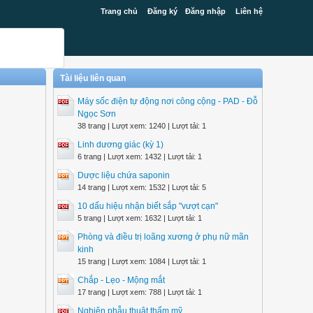
Trang chủ
Đăng ký
Đăng nhập
Liên hệ
Tài liệu liên quan
Máy sốc điện tự động nơi công cộng - PAD - Đỗ
Ngọc Sơn
38 trang | Lượt xem: 1240 | Lượt tải: 1
Linh dương giác (kỳ 1)
6 trang | Lượt xem: 1432 | Lượt tải: 1
Dược liệu chứa saponin
14 trang | Lượt xem: 1532 | Lượt tải: 5
10 dấu hiệu nhận biết sắp "vượt cạn"
5 trang | Lượt xem: 1632 | Lượt tải: 1
Phòng và điều trị loãng xương ở phụ nữ mãn
kinh
15 trang | Lượt xem: 1084 | Lượt tải: 1
Chắp - Lẹo - Mộng mắt
17 trang | Lượt xem: 788 | Lượt tải: 1
Nghiện phẫu thuật thẩm mỹ