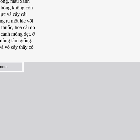
 bóng, màu xanh
ẵn bóng không còn
đực và cây cái
ng ra một lúc với
thuốc, hoa cái do
ó cánh mỏng dẹt, ở
ể dùng làm giống.
và vỏ cây thấy có