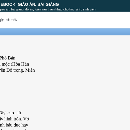
, EBOOK, GIÁO ÁN, BÀI GIẢNG
, giáo án, bài giảng, đồ án, luận văn tham khảo cho học sinh, sinh viên
 Phổ Bản
ên mộc (Hòa Hán
yên Đỗ trọng, Miên
ây' cao . từ
y hình tròn. Vỏ
ình bầu dục hay