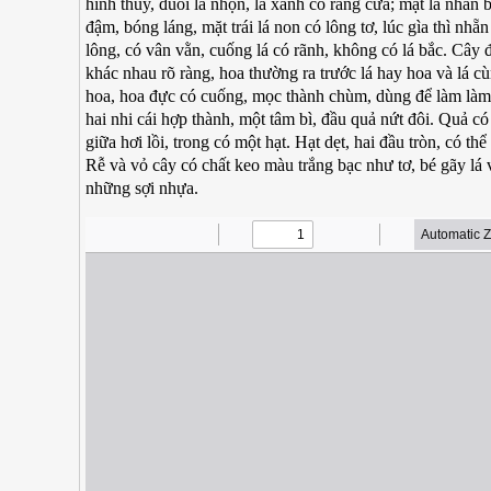
hình thùy, đuôi lá nhọn, lá xanh có răng cưa; mặt lá nhắn
đậm, bóng láng, mặt trái lá non có lông tơ, lúc gìa thì nh
lông, có vân vằn, cuống lá có rãnh, không có lá bắc. Cây 
khác nhau rõ ràng, hoa thường ra trước lá hay hoa và lá cù
hoa, hoa đực có cuống, mọc thành chùm, dùng để làm làm 
hai nhi cái hợp thành, một tâm bì, đầu quả nứt đôi. Quả c
giữa hơi lồi, trong có một hạt. Hạt dẹt, hai đầu tròn, có th
Rễ và vỏ cây có chất keo màu trắng bạc như tơ, bé gãy lá 
những sợi nhựa.