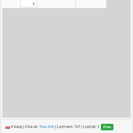
6 trang
|
Chia sẻ:
Thục Anh
| Lượt xem: 707
| Lượt tải: 1
Free