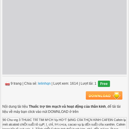
9 trang
|
Chia sẻ:
lelinhqn
| Lượt xem: 1614
| Lượt tải: 1
Free
Nội dung tài liệu
Thuốc trợ tim mạch và hoạt động của thần kinh
, để tải tài
liệu về máy bạn click vào nút DOWNLOAD ở trên
90 Chu¬ng 3 THUèC TRî TiM M¹CH Vµ HO¹T §éNG CñA THÇN KINH CAFEiN Cafein lµ
mét alcaloid chiÕt suÊt tõ cµfª, l¸ chÌ, h¹t c«ca, cacao vµ lµ dÉn suÊt cña xanthin. Cafein