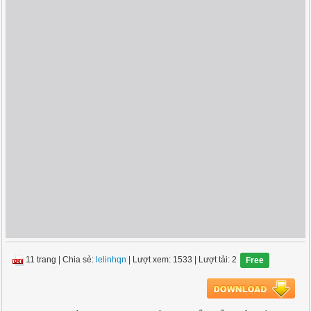
11 trang
|
Chia sẻ:
lelinhqn
| Lượt xem: 1533
| Lượt tải: 2
Free