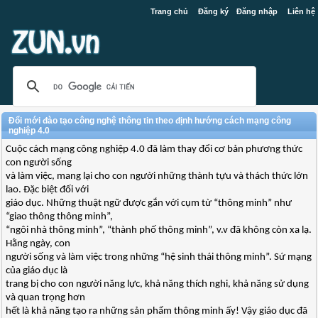
Trang chủ
Đăng ký
Đăng nhập
Liên hệ
Đổi mới đào tạo công nghệ thông tin theo định hướng cách mạng công
nghiệp 4.0
Cuộc cách mạng công nghiệp 4.0 đã làm thay đổi cơ bản phương thức
con người sống
và làm việc, mang lại cho con người những thành tựu và thách thức lớn
lao. Đặc biệt đối với
giáo dục. Những thuật ngữ được gắn với cụm từ “thông minh” như
“giao thông thông minh”,
“ngôi nhà thông minh”, “thành phố thông minh”, v.v đã không còn xa lạ.
Hằng ngày, con
người sống và làm việc trong những “hệ sinh thái thông minh”. Sứ mạng
của giáo dục là
trang bị cho con người năng lực, khả năng thích nghi, khả năng sử dụng
và quan trọng hơn
hết là khả năng tạo ra những sản phẩm thông minh ấy! Vậy giáo dục đã