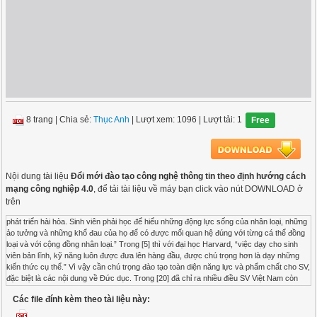
8 trang
|
Chia sẻ:
Thục Anh
| Lượt xem: 1096
| Lượt tải: 1
Free
Nội dung tài liệu
Đổi mới đào tạo công nghệ thông tin theo định hướng cách
mạng công nghiệp 4.0
, để tải tài liệu về máy bạn click vào nút DOWNLOAD ở
trên
phát triển hài hòa. Sinh viên phải học để hiểu những động lực sống của nhân loại, những
ảo tưởng và những khổ đau của họ để có được mối quan hệ đúng với từng cá thể đồng
loại và với cộng đồng nhân loại.” Trong [5] thì với đại học Harvard, “việc dạy cho sinh
viên bản lĩnh, kỹ năng luôn được đưa lên hàng đầu, được chú trọng hơn là dạy những
kiến thức cụ thể.” Vì vậy cần chú trọng đào tạo toàn diện năng lực và phẩm chất cho SV,
đặc biệt là các nội dung về Đức dục. Trong [20] đã chỉ ra nhiều điều SV Việt Nam còn
thiếu như ở Nhật thì đức dục được dạy đến hết đại học; làm thế nào để SV Việt Nam
Các file đính kèm theo tài liệu này:
không đi học trễ, ý thức được quay cóp KỶ YẾU HỘI THẢO “PHÁT TRIỂN NGUỒN
NHÂN LỰC NGÀNH CNTT TRONG THỜI KỲ CMCN 4.0” TRƯỜNG ĐẠI HỌC NHA