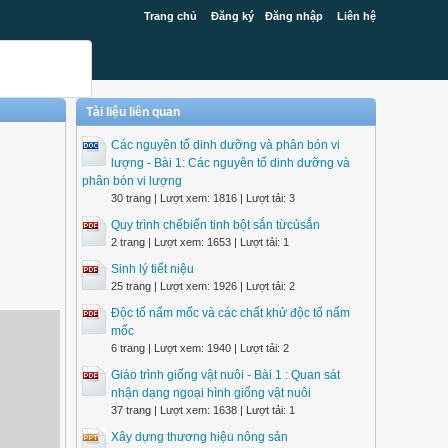
Trang chủ
Đăng ký
Đăng nhập
Liên hệ
Tài liệu liên quan
Các nguyên tố dinh dưỡng và phân bón vi
lượng - Bài 1: Các nguyên tố dinh dưỡng và
phân bón vi lượng
30 trang | Lượt xem: 1816 | Lượt tải: 3
Quy trình chếbiến tinh bột sắn từcủsắn
2 trang | Lượt xem: 1653 | Lượt tải: 1
Sinh lý tiết niệu
25 trang | Lượt xem: 1926 | Lượt tải: 2
Độc tố nấm mốc và các chất khử độc tố nấm
mốc
6 trang | Lượt xem: 1940 | Lượt tải: 2
Giáo trình giống vật nuôi - Bài 1 : Quan sát
nhận dạng ngoại hình giống vật nuôi
37 trang | Lượt xem: 1638 | Lượt tải: 1
Xây dựng thương hiệu nông sản