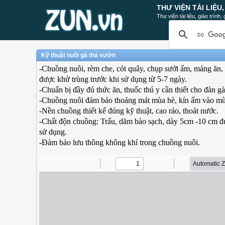
THƯ VIỆN TÀI LIỆU
Thư viện tài liệu, giáo trình
Kỹ thuật nuôi gà thả vườn
-Chuồng nuôi, rèm che, cót quây, chụp sưởi ấm, máng ăn,
được khử trùng trước khi sử dụng từ 5-7 ngày.
-Chuẩn bị đầy đủ thức ăn, thuốc thú y cần thiết cho đàn gà
-Chuồng nuôi đảm bảo thoáng mát mùa hè, kín ấm vào m
-Nền chuồng thiết kế đúng kỹ thuật, cao ráo, thoát nước.
-Chất độn chuồng: Trấu, dăm bào sạch, dày 5cm -10 cm đư
sử dụng.
-Đảm bảo lưu thông không khí trong chuồng nuôi.