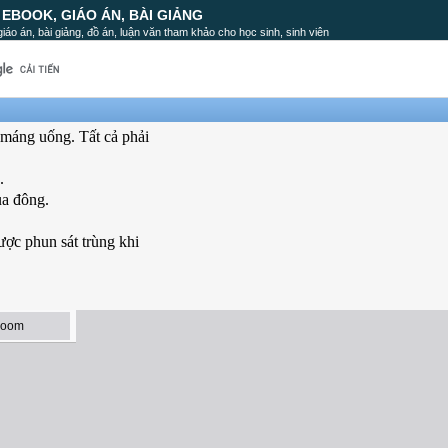
, EBOOK, GIÁO ÁN, BÀI GIẢNG
, giáo án, bài giảng, đồ án, luận văn tham khảo cho học sinh, sinh viên
 máng uống. Tất cả phải
.
ùa đông.
ợc phun sát trùng khi