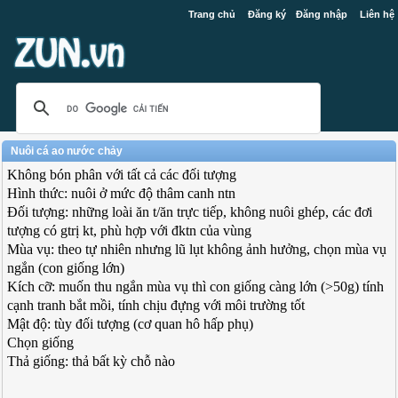
Trang chủ
Đăng ký
Đăng nhập
Liên hệ
Nuôi cá ao nước chảy
Không bón phân với tất cả các đối tượng
Hình thức: nuôi ở mức độ thâm canh ntn
Đối tượng: những loài ăn t/ăn trực tiếp, không nuôi ghép, các đơi
tượng có gtrị kt, phù hợp với đktn của vùng
Mùa vụ: theo tự nhiên nhưng lũ lụt không ảnh hưởng, chọn mùa vụ
ngắn (con giống lớn)
Kích cỡ: muốn thu ngắn mùa vụ thì con giống càng lớn (>50g) tính
cạnh tranh bắt mồi, tính chịu đựng với môi trường tốt
Mật độ: tùy đối tượng (cơ quan hô hấp phụ)
Chọn giống
Thả giống: thả bất kỳ chỗ nào