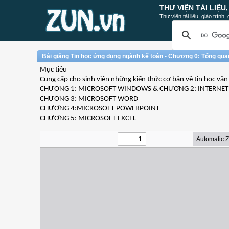
THƯ VIỆN TÀI LIỆU
Thư viện tài liệu, giáo trình
Bài giảng Tin học ứng dụng ngành kế toán - Chương 0: Tổng quan
Mục tiêu
Cung cấp cho sinh viên những kiến thức cơ bản về tin học v
CHƯƠNG 1: MICROSOFT WINDOWS & CHƯƠNG 2: INTERNET
CHƯƠNG 3: MICROSOFT WORD
CHƯƠNG 4:MICROSOFT POWERPOINT
CHƯƠNG 5: MICROSOFT EXCEL