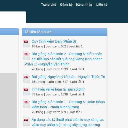
Trang chủ
Đăng ký
Đăng nhập
Liên hệ
Tài liệu liên quan
Quy trình kiểm toán (Phần 3)
18 trang | Lượt xem: 662 | Lượt tải: 1
Bài giảng Kiểm toán 2 - Chương 6: Kiểm toán
chi tiết Báo cáo kết quả hoạt động kinh doanh
(Phần G) - Nguyễn Văn Thịnh
26 trang | Lượt xem: 1033 | Lượt tải: 1
Bài giảng Nguyên lý kế toán - Nguyễn Thiên Tú
151 trang | Lượt xem: 817 | Lượt tải: 1
Tìm hiểu về kế tóan tài sản cố định
83 trang | Lượt xem: 1338 | Lượt tải: 1
Bài giảng Kiểm toán 1 - Chương 6: Hoàn thành
kiểm toán - Phạm Minh Vương
25 trang | Lượt xem: 839 | Lượt tải: 1
Áp dụng các kỹ thuật phát triển tư duy sáng tạo
và tư duy phản biện trong xây dựng chương