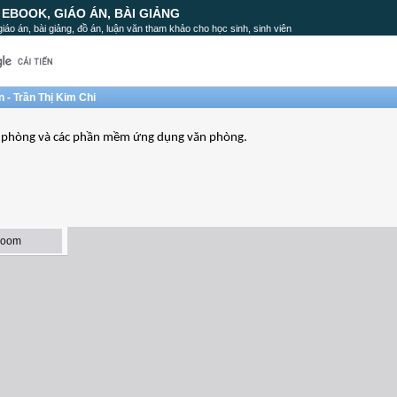
, EBOOK, GIÁO ÁN, BÀI GIẢNG
, giáo án, bài giảng, đồ án, luận văn tham khảo cho học sinh, sinh viên
 - Trần Thị Kim Chi
ăn phòng và các phần mềm ứng dụng văn phòng.