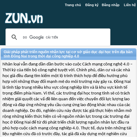
Trang chủ
Đăng ký
Đăng nhập
Liên hệ
Giải pháp phát triển nguồn nhân lực tại cơ sở giáo dục đại học trên địa bàn
tỉnh Đồng Nai trong thời đại công nghiệp 4.0
Nhân loại vẫn đang dần dần bước vào cuộc Cách mạng công nghệ 4.0 –
Thời kỳ của tiến bộ công nghệ tuyệt vời. Chính phủ, dân cư và các nhà
học giả đều đang tìm kiếm một lộ trình thích hợp để điều hướng phù
hợp với những thay đổi mạnh mẽ do môi trường này gây ra. Đồng Nai
là tỉnh tập trung nhiều khu vực công nghiệp lớn và là khu vực kinh tế
trọng điểm phía Nam. Vì thế, các trường đại học trong tỉnh sẽ có trách
nhiệm giải quyết các vấ đề liên quan đến việc chuyển đổi lực lượng lao
động và đáp ứng những yêu cầu cung ứng lao động khác nhau của các
doanh nghiệp. Do đó, nghiên cứu này được tác giả thực hiện nhằm mở
rộng những kiến thức hiện có về nguồn nhân lực trong các trường đại
học ở Đồng Nai để từ đó phát triển chất lượng nguồn nhân lực đầu ra
phù hợp cuộc cách mạng công nghiệp 4.0. Thực tế, dựa trên những tài
liệu nghiên cứu đã có trước đây, tác giả đã xây dựng một nghiên cứu